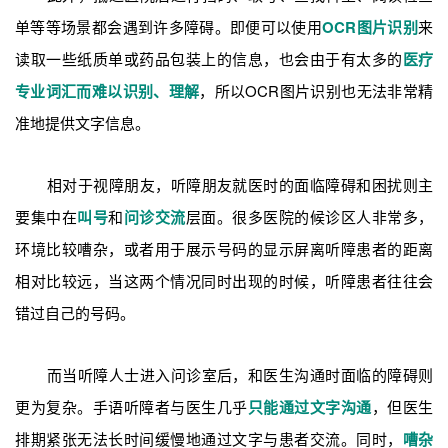
单等等场景都会遇到许多障碍。即便可以使用
OCR图片识别
来
读取一些纸质单或药品包装上的信息，也会由于有太多的
医疗
专业词汇而难以识别、理解
，所以OCR图片识别也无法非常精
准地提供文字信息。
相对于视障朋友，听障朋友就医时的面临障碍和困扰则主
要集中在
叫号
和
问诊交流
层面。很多医院的候诊区人非常多，
环境比较嘈杂，或者用于展示号码的显示屏离听障患者的距离
相对比较远，当这两个情况同时出现的时候，听障患者往往会
错过自己的号码。
而当听障人士进入问诊室后，和医生沟通时面临的障碍则
更为复杂。手语听障者与医生几乎
只能通过文字沟通
，但医生
排期紧张无法长时间缓慢地通过文字与患者交流。同时，
嘈杂