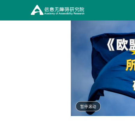
信
息
无
障
碍
研
究
院
暂停滚动
（在
新
窗