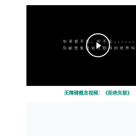
口
打
开）
无障碍概念视频：《拒绝失联》