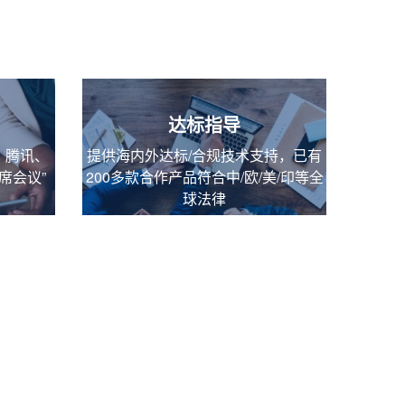
达标指导
、腾讯、
提供海内外达标/合规技术支持，已有
席会议”
200多款合作产品符合中/欧/美/印等全
球法律