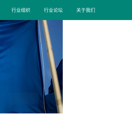
（在
（在
行业组织
行业论坛
关于我们
新
新
窗
窗
口
口
打
打
开）
开）
（在
新
窗