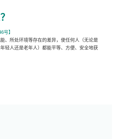
口
打
么？
开）
46号】
机能、所处环境等存在的差异，使任何人（无论是
是年轻人还是老年人）都能平等、方便、安全地获