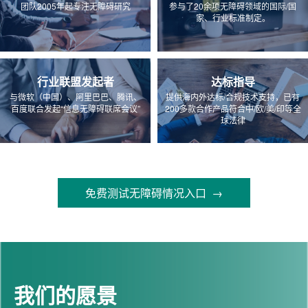
团队2005年起专注无障碍研究
参与了20余项无障碍领域的国际/国
家、行业标准制定。
行业联盟发起者
达标指导
与微软（中国）、阿里巴巴、腾讯、
提供海内外达标/合规技术支持，已有
百度联合发起“信息无障碍联席会议”
200多款合作产品符合中/欧/美/印等全
球法律
免费测试无障碍情况入口 →
我们的愿景