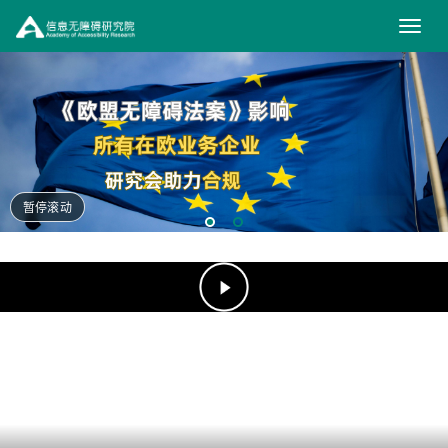
信
息
无
障
碍
研
暂停滚动
究
（在
新
院
窗
口
打
开）