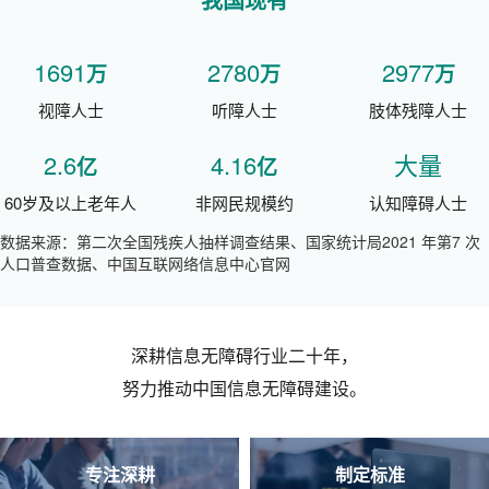
1691
2780
2977
万
万
万
视障人士
听障人士
肢体残障人士
2.6
4.16
大量
亿
亿
60岁及以上老年人
非网民规模约
认知障碍人士
数据来源：第二次全国残疾人抽样调查结果、国家统计局2021 年第7 次
人口普查数据、中国互联网络信息中心官网
深耕信息无障碍行业二十年，
努力推动中国信息无障碍建设。
专注深耕
制定标准