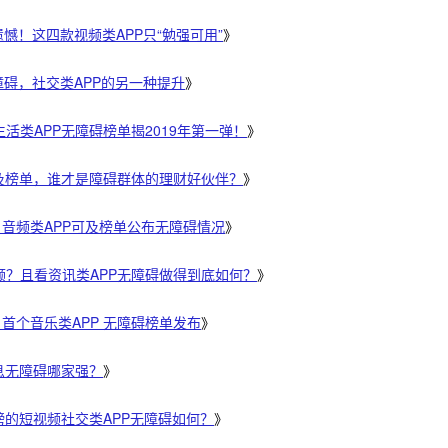
很遗憾！这四款视频类APP只“勉强可用”
》
无障碍，社交类APP的另一种提升
》
活类APP无障碍榜单揭2019年第一弹！
》
可及榜单，谁才是障碍群体的理财好伙伴？
》
，音频类APP可及榜单公布无障碍情况
》
频？且看资讯类APP无障碍做得到底如何？
》
，首个音乐类APP 无障碍榜单发布
》
息无障碍哪家强？
》
榜的短视频社交类APP无障碍如何？
》