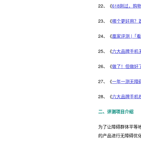
22、《
618刚过，购
23、《
哪个更好用？
24、《
凰家评测 |「
25、《
六大品牌手机
26、《
做了！但做好了
27、《
一年一测无障碍
28、《
六大品牌手机
二、评测项目介绍
为了让障碍群体平等地
的产品进行无障碍优化