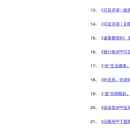
13、《
可及评测 | 
14、《
可及评测 | 
15、《
诸事要顺利！生
16、《
银行类APP
17、《
“听”生活袭来
18、《
听讯息、听视
19、《
“音”你而精彩
20、《
阅读类APP信
21、《
问鼎APP下载