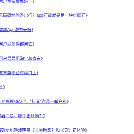
碍用户也要看奥运！
》
要无障碍地旅游出行？app可能就是第一块绊脚石
》
疗健康App潜力无限
》
碍用户发邮件都用它
》
碍用户最爱用淘宝和京东
》
线教育类平台在风口上
》
类
》
第二期短视频APP，“抖音”逆袭一举夺冠
》
浏览器冲浪，哪个更顺畅？
》
无障碍功能游戏明星《长空暗影》和《见》初体验
》