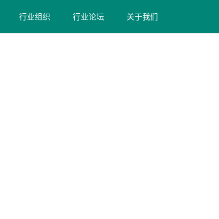
（在
（在
行业组织
行业论坛
关于我们
新
新
窗
窗
口
口
打
打
开）
开）