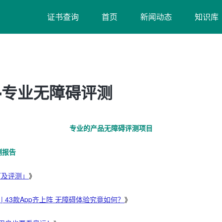
证书查询
首页
新闻动态
知识库
-专业无障碍评测
专业的产品无障碍评测项目
测报告
可及评测」
》
| 43款App齐上阵 无障碍体验究竟如何？
》