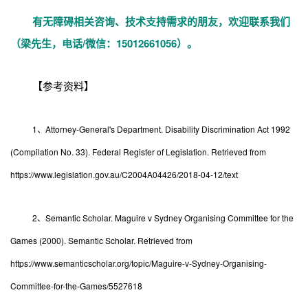
有无障碍相关咨询、技术支持需求的朋友，欢迎联系我们
（梁先生，电话/微信：15012661056）。
【参考资料】
1、Attorney-General's Department. Disability Discrimination Act 1992
(Compilation No. 33). Federal Register of Legislation. Retrieved from
https://www.legislation.gov.au/C2004A04426/2018-04-12/text
2、Semantic Scholar. Maguire v Sydney Organising Committee for the
Games (2000). Semantic Scholar. Retrieved from
https://www.semanticscholar.org/topic/Maguire-v-Sydney-Organising-
Committee-for-the-Games/5527618