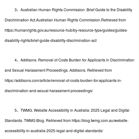
3、Australian Human Rights Commission. Brief Guide to the Disability
Discrimination Act.Australian Human Rights Commission.Retrieved from
https://humanrights.gov.au/resource-hub/by-resource-type/guides/guides-
disability-rights/brief-guide-disability-discrimination-act
4、Addisons. Removal of Costs Burden for Applicants in Discrimination
and Sexual Harassment Proceedings. Addisons. Retrieved from
https://addisons.com/article/removal-of-costs-burden-for-applicants-in-
discrimination-and-sexual-harassment-proceedings/
5、TWMG. Website Accessibility in Australia: 2025 Legal and Digital
Standards. TWMG Blog. Retrieved from https://blog.twmg.com.au/website-
accessibility-in-australia-2025-legal-and-digital-standards/