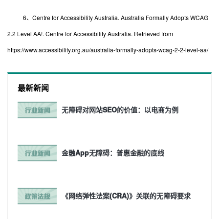
6、Centre for Accessibility Australia. Australia Formally Adopts WCAG
2.2 Level AA!. Centre for Accessibility Australia. Retrieved from
https://www.accessibility.org.au/australia-formally-adopts-wcag-2-2-level-aa/
最新新闻
无障碍对网站SEO的价值：以电商为例
金融App无障碍：普惠金融的底线
《网络弹性法案(CRA)》关联的无障碍要求