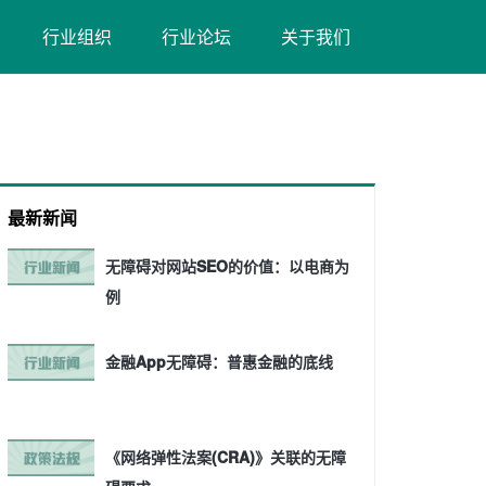
（在
（在
行业组织
行业论坛
关于我们
新
新
窗
窗
口
口
打
打
开）
开）
最新新闻
无障碍对网站SEO的价值：以电商为
例
金融App无障碍：普惠金融的底线
《网络弹性法案(CRA)》关联的无障