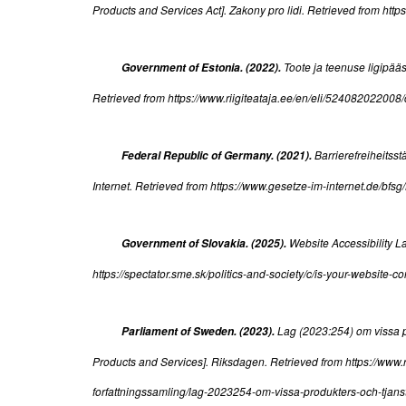
Products and Services Act]. Zakony pro lidi. Retrieved from htt
Toote ja teenuse ligipääs
Government of Estonia. (2022).
Retrieved from https://www.riigiteataja.ee/en/eli/524082022008
Barrierefreiheitss
Federal Republic of Germany. (2021).
Internet. Retrieved from https://www.gesetze-im-internet.de/b
Website Accessibility L
Government of Slovakia. (2025).
https://spectator.sme.sk/politics-and-society/c/is-your-website-c
Lag (2023:254) om vissa pr
Parliament of Sweden. (2023).
Products and Services]. Riksdagen. Retrieved from https://ww
forfattningssamling/lag-2023254-om-vissa-produkters-och-tjan