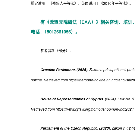
规定适用于《残疾人平等法》，英国适用于《2010年平等法》。
有《欧盟无障碍法（EAA）》相关咨询、培训
电话：15012661056）。
参考资料（部分）：
Zakon o pristupačnosti proi
Croatian Parliament. (2025).
novine. Retrieved from https://narodne-novine.nn.hr/clanci/sl
Law No. 57
House of Representatives of Cyprus. (2024).
Retrieved from https://www.cylaw.org/nomoi/enop/non-ind/2024_
Zákon č. 424/2
Parliament of the Czech Republic. (2023).