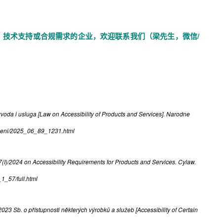
、技术支持或合规需求的企业，欢迎联系我们（梁先生，微信/
zvoda i usluga [Law on Accessibility of Products and Services]. Narodne
uzbeni/2025_06_89_1231.html
(I)/2024 on Accessibility Requirements for Products and Services. Cylaw.
1_57/full.html
023 Sb. o přístupnosti některých výrobků a služeb [Accessibility of Certain