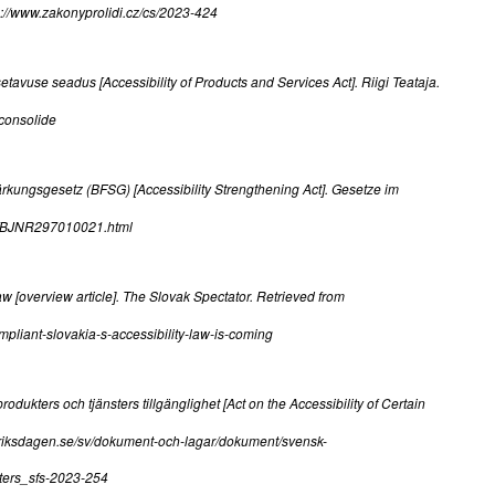
ps://www.zakonyprolidi.cz/cs/2023-424
etavuse seadus [Accessibility of Products and Services Act]. Riigi Teataja.
/consolide
tärkungsgesetz (BFSG) [Accessibility Strengthening Act]. Gesetze im
fsg/BJNR297010021.html
aw [overview article]. The Slovak Spectator. Retrieved from
ompliant-slovakia-s-accessibility-law-is-coming
odukters och tjänsters tillgänglighet [Act on the Accessibility of Certain
w.riksdagen.se/sv/dokument-och-lagar/dokument/svensk-
sters_sfs-2023-254