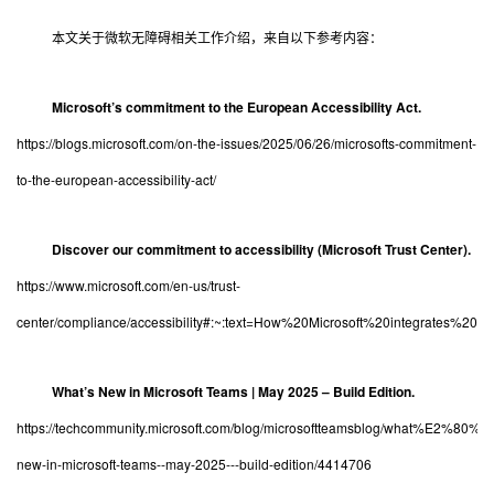
本文关于微软无障碍相关工作介绍，来自以下参考内容：
Microsoft’s commitment to the European Accessibility Act.
https://blogs.microsoft.com/on-the-issues/2025/06/26/microsofts-commitment-
to-the-european-accessibility-act/
Discover our commitment to accessibility (Microsoft Trust Center).
https://www.microsoft.com/en-us/trust-
center/compliance/accessibility#:~:text=How%20Microsoft%20integrates%20acce
What’s New in Microsoft Teams | May 2025 – Build Edition.
https://techcommunity.microsoft.com/blog/microsoftteamsblog/what%E2%80%9
new-in-microsoft-teams--may-2025---build-edition/4414706