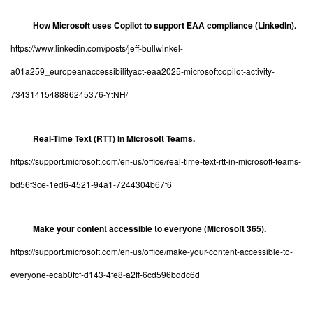
How Microsoft uses Copilot to support EAA compliance (LinkedIn).
https://www.linkedin.com/posts/jeff-bullwinkel-
a01a259_europeanaccessibilityact-eaa2025-microsoftcopilot-activity-
7343141548886245376-YtNH/
Real-Time Text (RTT) In Microsoft Teams.
https://support.microsoft.com/en-us/office/real-time-text-rtt-in-microsoft-teams-
bd56f3ce-1ed6-4521-94a1-7244304b67f6
Make your content accessible to everyone (Microsoft 365).
https://support.microsoft.com/en-us/office/make-your-content-accessible-to-
everyone-ecab0fcf-d143-4fe8-a2ff-6cd596bddc6d