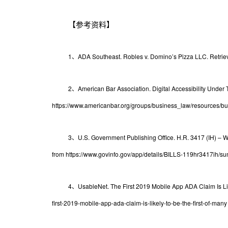
【参考资料】
1、ADA Southeast. Robles v. Domino’s Pizza LLC. Retrieved
2、American Bar Association. Digital Accessibility Under Ti
https://www.americanbar.org/groups/business_law/resources/busin
3、U.S. Government Publishing Office. H.R. 3417 (IH) – We
from https://www.govinfo.gov/app/details/BILLS-119hr3417ih/s
4、UsableNet. The First 2019 Mobile App ADA Claim Is Likel
first-2019-mobile-app-ada-claim-is-likely-to-be-the-first-of-many