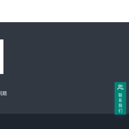
问题
联
系
我
们