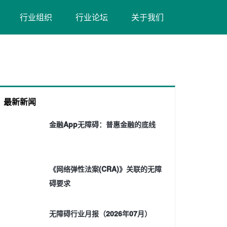
（在
（在
行业组织
行业论坛
关于我们
新
新
窗
窗
口
口
打
打
开）
开）
最新新闻
金融App无障碍：普惠金融的底线
《网络弹性法案(CRA)》关联的无障
碍要求
无障碍行业月报（2026年07月）