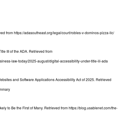
 from https://adasoutheast.org/legal/court/robles-v-dominos-pizza-llc/
tle III of the ADA. Retrieved from
ess-law-today/2025-august/digital-accessibility-under-title-iii-ada
bsites and Software Applications Accessibility Act of 2025. Retrieved
ummary
y to Be the First of Many. Retrieved from https://blog.usablenet.com/the-