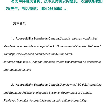
有无障碍相关咨询、技术支持需求的朋友，欢迎联系我们
（梁先生，电话/微信：15012661056）。
【参考资料】
1、
Accessibility Standards Canada.
Canada releases world’s first
standard on accessible and equitable AI. Government of Canada. Retrieved
fromhttps://www.canada.ca/en/accessibility-standards-
canada/news/2025/12/canada-releases-worlds-first-standard-on-accessible-
and-equitable-ai.html
2、
Overview of ASC 6.2: Accessible
Accessibility Standards Canada.
and Equitable Artificial Intelligence Systems. Government of Canada.
Retrieved fromhttps://accessible.canada.ca/creating-accessibility-