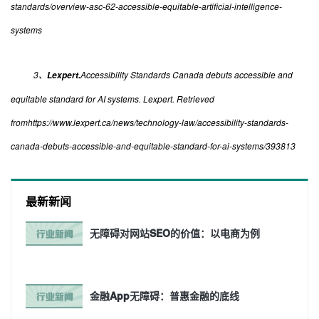
standards/overview-asc-62-accessible-equitable-artificial-intelligence-
systems
3、
Accessibility Standards Canada debuts accessible and
Lexpert.
equitable standard for AI systems. Lexpert. Retrieved
fromhttps://www.lexpert.ca/news/technology-law/accessibility-standards-
canada-debuts-accessible-and-equitable-standard-for-ai-systems/393813
最新新闻
无障碍对网站SEO的价值：以电商为例
金融App无障碍：普惠金融的底线