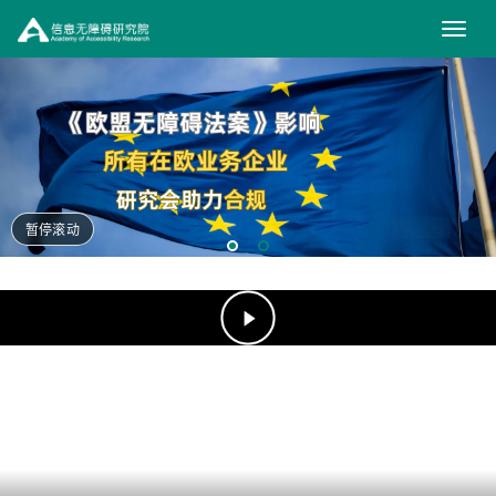
信
息
无
障
碍
研
暂停滚动
究
（在
新
院
窗
口
打
开）