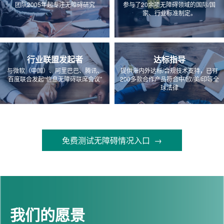
团队2005年起专注无障碍研究
参与了20余项无障碍领域的国际/国
家、行业标准制定。
行业联盟发起者
达标指导
与微软（中国）、阿里巴巴、腾讯、
提供海内外达标/合规技术支持，已有
百度联合发起“信息无障碍联席会议”
200多款合作产品符合中/欧/美/印等全
球法律
免费测试无障碍情况入口 →
我们的愿景