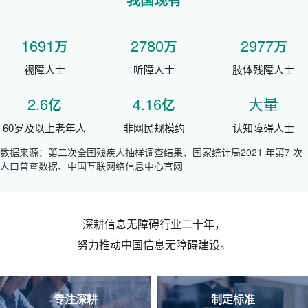
1691
2780
2977
万
万
万
视障人士
听障人士
肢体残障人士
2.6
4.16
大量
亿
亿
60岁及以上老年人
非网民规模约
认知障碍人士
数据来源：第二次全国残疾人抽样调查结果、国家统计局2021 年第7 次
人口普查数据、中国互联网络信息中心官网
深耕信息无障碍行业二十年，
努力推动中国信息无障碍建设。
专注深耕
制定标准