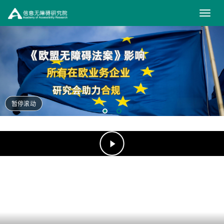
信
息
无
障
碍
研
暂停滚动
究
（在
新
院
窗
口
打
开）