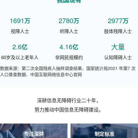
1691
2780
2977
万
万
万
视障人士
听障人士
肢体残障人士
2.6
4.16
大量
亿
亿
60岁及以上老年人
非网民规模约
认知障碍人士
数据来源：第二次全国残疾人抽样调查结果、国家统计局2021 年第7 次
人口普查数据、中国互联网络信息中心官网
深耕信息无障碍行业二十年，
努力推动中国信息无障碍建设。
专注深耕
制定标准