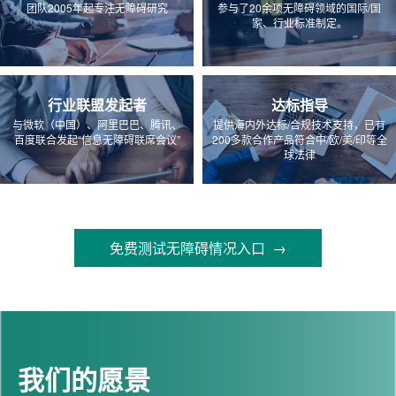
团队2005年起专注无障碍研究
参与了20余项无障碍领域的国际/国
家、行业标准制定。
行业联盟发起者
达标指导
与微软（中国）、阿里巴巴、腾讯、
提供海内外达标/合规技术支持，已有
百度联合发起“信息无障碍联席会议”
200多款合作产品符合中/欧/美/印等全
球法律
免费测试无障碍情况入口 →
我们的愿景