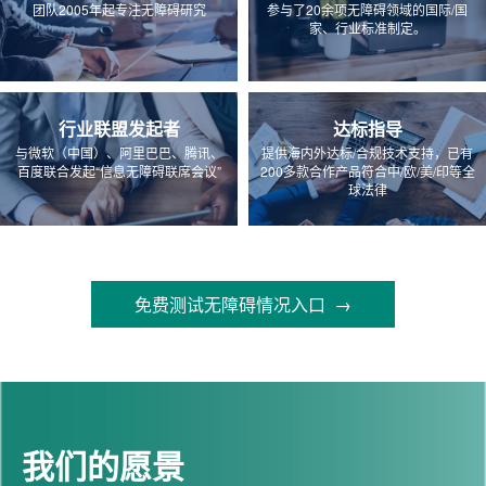
团队2005年起专注无障碍研究
参与了20余项无障碍领域的国际/国
家、行业标准制定。
行业联盟发起者
达标指导
与微软（中国）、阿里巴巴、腾讯、
提供海内外达标/合规技术支持，已有
百度联合发起“信息无障碍联席会议”
200多款合作产品符合中/欧/美/印等全
球法律
免费测试无障碍情况入口 →
我们的愿景