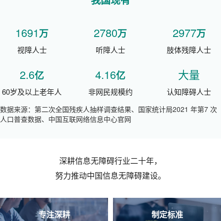
1691
2780
2977
万
万
万
视障人士
听障人士
肢体残障人士
2.6
4.16
大量
亿
亿
60岁及以上老年人
非网民规模约
认知障碍人士
数据来源：第二次全国残疾人抽样调查结果、国家统计局2021 年第7 次
人口普查数据、中国互联网络信息中心官网
深耕信息无障碍行业二十年，
努力推动中国信息无障碍建设。
专注深耕
制定标准