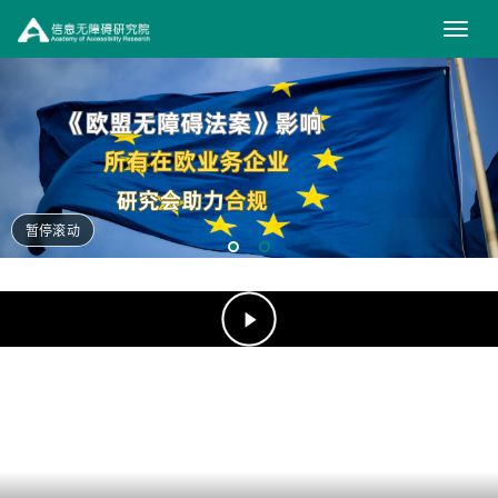
信
息
无
障
碍
研
暂停滚动
究
（在
新
院
窗
口
打
开）