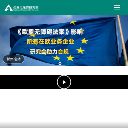
信
息
无
障
碍
研
暂停滚动
究
（在
新
院
窗
口
打
开）