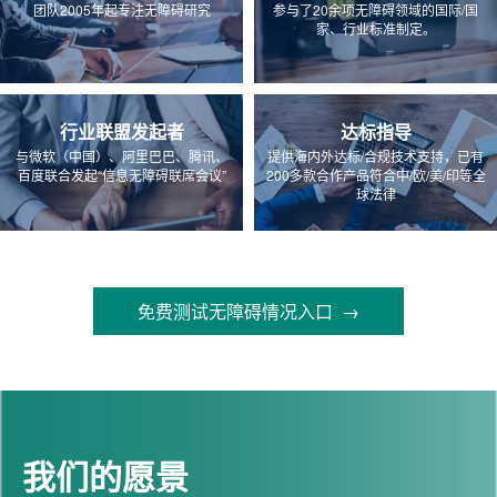
团队2005年起专注无障碍研究
参与了20余项无障碍领域的国际/国
家、行业标准制定。
行业联盟发起者
达标指导
与微软（中国）、阿里巴巴、腾讯、
提供海内外达标/合规技术支持，已有
百度联合发起“信息无障碍联席会议”
200多款合作产品符合中/欧/美/印等全
球法律
免费测试无障碍情况入口 →
我们的愿景