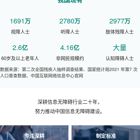
1691
2780
2977
万
万
万
视障人士
听障人士
肢体残障人士
2.6
4.16
大量
亿
亿
60岁及以上老年人
非网民规模约
认知障碍人士
数据来源：第二次全国残疾人抽样调查结果、国家统计局2021 年第7 次
人口普查数据、中国互联网络信息中心官网
深耕信息无障碍行业二十年，
努力推动中国信息无障碍建设。
专注深耕
制定标准