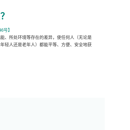
口
打
么？
开）
46号】
机能、所处环境等存在的差异，使任何人（无论是
是年轻人还是老年人）都能平等、方便、安全地获