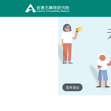
信
息
无
障
碍
研
究
院
暂停滚动
（在
新
窗