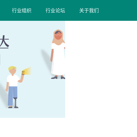
（在
（在
行业组织
行业论坛
关于我们
新
新
窗
窗
口
口
打
打
开）
开）
（在
新
窗