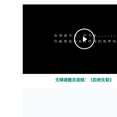
口
打
开）
无障碍概念视频：《拒绝失联》