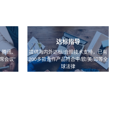
达标指导
、腾讯、
提供海内外达标/合规技术支持，已有
席会议”
200多款合作产品符合中/欧/美/印等全
球法律